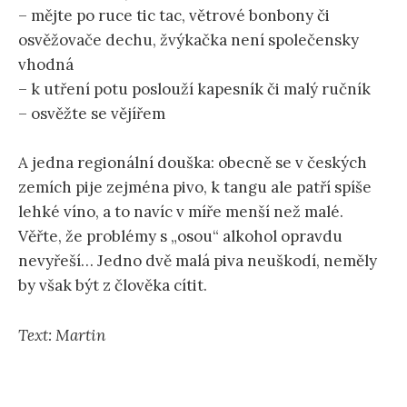
– mějte po ruce tic tac, větrové bonbony či
osvěžovače dechu, žvýkačka není společensky
vhodná
– k utření potu poslouží kapesník či malý ručník
– osvěžte se vějířem
A jedna regionální douška: obecně se v českých
zemích pije zejména pivo, k tangu ale patří spíše
lehké víno, a to navíc v míře menší než malé.
Věřte, že problémy s „osou“ alkohol opravdu
nevyřeší… Jedno dvě malá piva neuškodí, neměly
by však být z člověka cítit.
Text: Martin