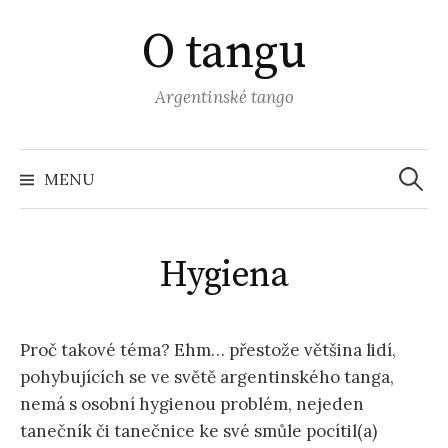
Přejít
O tangu
k
obsahu
webu
Argentinské tango
Vyhled
MENU
Hygiena
Proč takové téma? Ehm… přestože většina lidí,
pohybujících se ve světě argentinského tanga,
nemá s osobní hygienou problém, nejeden
tanečník či tanečnice ke své smůle pocítil(a)