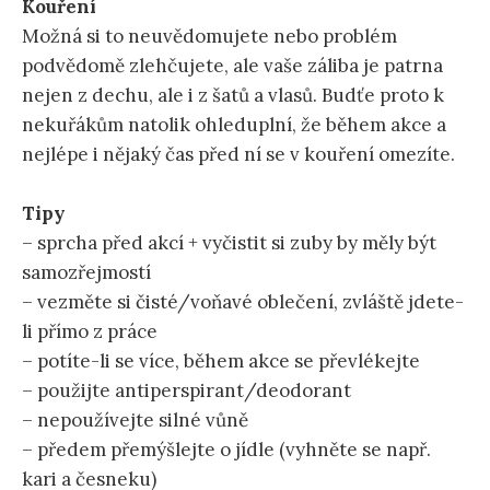
Kouření
Možná si to neuvědomujete nebo problém
podvědomě zlehčujete, ale vaše záliba je patrna
nejen z dechu, ale i z šatů a vlasů. Budťe proto k
nekuřákům natolik ohleduplní, že během akce a
nejlépe i nějaký čas před ní se v kouření omezíte.
Tipy
– sprcha před akcí + vyčistit si zuby by měly být
samozřejmostí
– vezměte si čisté/voňavé oblečení, zvláště jdete-
li přímo z práce
– potíte-li se více, během akce se převlékejte
– použijte antiperspirant/deodorant
– nepoužívejte silné vůně
– předem přemýšlejte o jídle (vyhněte se např.
kari a česneku)