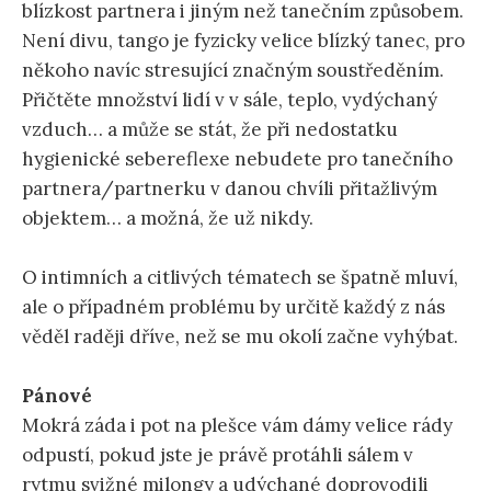
blízkost partnera i jiným než tanečním způsobem.
Není divu, tango je fyzicky velice blízký tanec, pro
někoho navíc stresující značným soustředěním.
Přičtěte množství lidí v v sále, teplo, vydýchaný
vzduch… a může se stát, že při nedostatku
hygienické sebereflexe nebudete pro tanečního
partnera/partnerku v danou chvíli přitažlivým
objektem… a možná, že už nikdy.
O intimních a citlivých tématech se špatně mluví,
ale o případném problému by určitě každý z nás
věděl raději dříve, než se mu okolí začne vyhýbat.
Pánové
Mokrá záda i pot na plešce vám dámy velice rády
odpustí, pokud jste je právě protáhli sálem v
rytmu svižné milongy a udýchané doprovodili